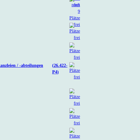
nzleien / -abteilungen
26.422-
P4