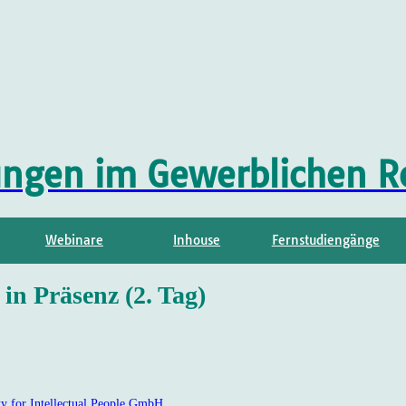
ungen im Gewerblichen R
Webinare
Inhouse
Fernstudiengänge
 in Präsenz (2. Tag)
rty for Intellectual People GmbH