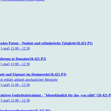
ches Patent - Neuheit und erfinderische Tätigkeit
26.421-P1
(1-mal)
11:00
- 12:30
ührung in Domains
26.421-P2
(1-mal)
11:00
- 12:30
eit und Eigenart im Designrecht
26.421-P3
ich erklärt anhand anschaulicher Beispiele
(1-mal)
11:00
- 12:30
aktives Gedächtnistraining - "lebenslänglich für das, was zählt"
26.421-
(1-mal)
11:00
- 12:30
itnehmererfinderrecht
26.422-P1