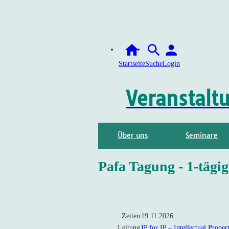
Startseite
Suche
Login
Veranstalt
Über uns
Seminare
Pafa Tagung - 1-tägig
Zeiten
19.11.2026
Leitung
IP for IP – Intellectual Prope