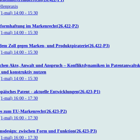
ellenpraxis
(1-mal)
14:00
- 15:30
tformhaftung im Markenrecht
26.422-P2
(1-mal)
14:00
- 15:30
dem Zoll gegen Marken- und Produktpiraterie
26.422-P3
(1-mal)
14:00
- 15:30
chen Akte, Anwalt und Anspruch – Konfliktdynamiken in Patentanwaltska
 und konstruktiv nutzen
(1-mal)
14:00
- 15:30
päisches Patent - aktuelle Entwicklungen
26.423-P1
(1-mal)
16:00
- 17:30
es zum EU-Markenrecht
26.423-P2
(1-mal)
16:00
- 17:30
nsdesign: zwischen Form und Funktion
26.423-P3
(1-mal)
16:00
- 17:30