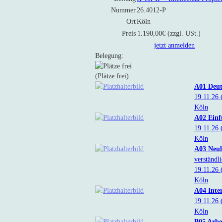
Nummer
26.4012-P
Ort
Köln
Preis
1.190,00€ (zzgl. USt.)
jetzt anmelden
Belegung:
(Plätze frei)
A01 Deuts
19.11.26
Köln
A02 Einf
19.11.26
Köln
A03 Neuh
verständl
19.11.26
Köln
A04 Inter
19.11.26
Köln
B05 Arbe