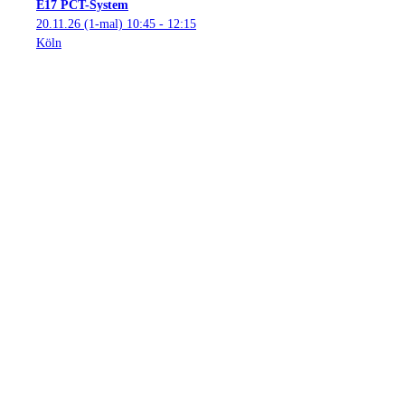
E17 PCT-System
20.11.26
(1-mal)
10:45
- 12:15
Köln