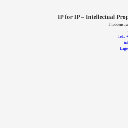
IP for IP – Intellectual Pr
Thaddenstra
Tel.:
in
Lage